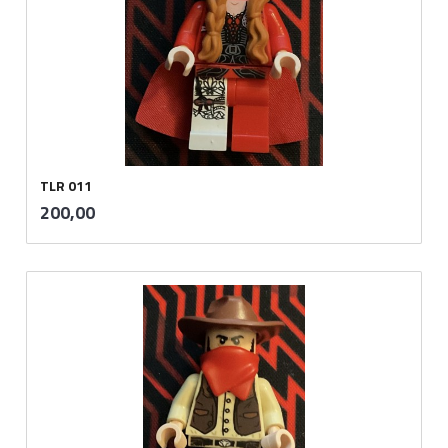
TLR 011
inkl.
Pris
200,00
mva.