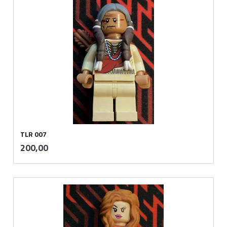
TLR 007
inkl.
Pris
200,00
mva.