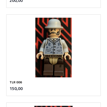
Pris
200,00
mva.
TLR 006
inkl.
Pris
150,00
mva.