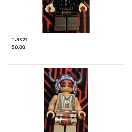
TLR 001
inkl.
Pris
50,00
mva.