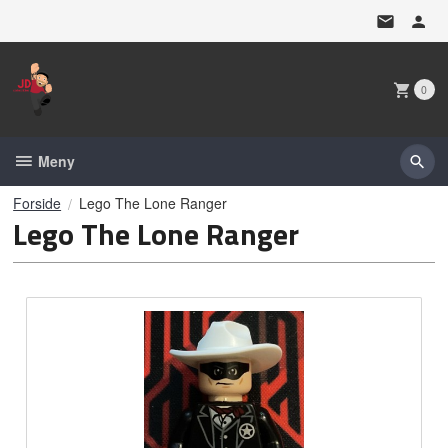
Gå
til
innholdet
0
Meny
Forside
Lego The Lone Ranger
Lego The Lone Ranger