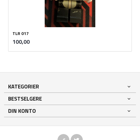
TLR 017
inkl.
Pris
100,00
mva.
KATEGORIER
BESTSELGERE
DIN KONTO