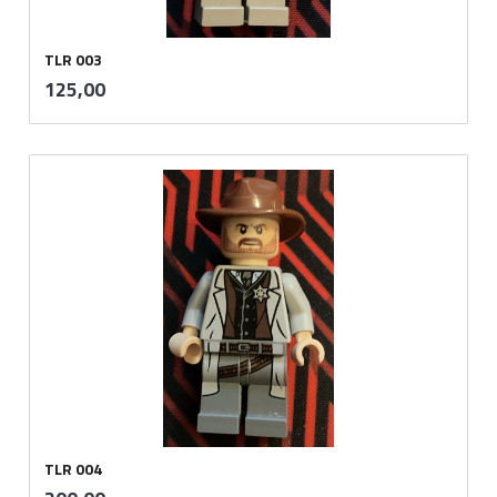
TLR 003
inkl.
Pris
125,00
mva.
TLR 004
inkl.