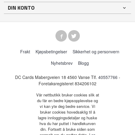
DIN KONTO
Frakt
Kjøpsbetingelser
Sikkerhet og personvern
Nyhetsbrev
Blogg
DC Cards Mabergveien 18 4560 Vanse Tlf.
40557766
-
Foretaksregisteret 834206102
Vår nettbutikk bruker cookies slik at
du får en bedre kjøpsopplevelse og
vi kan yte deg bedre service. Vi
bruker cookies hovedsaklig til å
lagre innloggingsdetaljer og huske
hva du har puttet i handlekurven
din. Fortsett å bruke siden som
normalt om du godtar dette.
Les