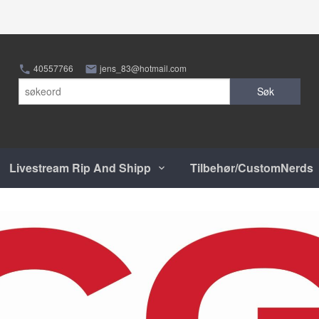
40557766
jens_83@hotmail.com
Søk
Livestream Rip And Shipp
Tilbehør/CustomNerds