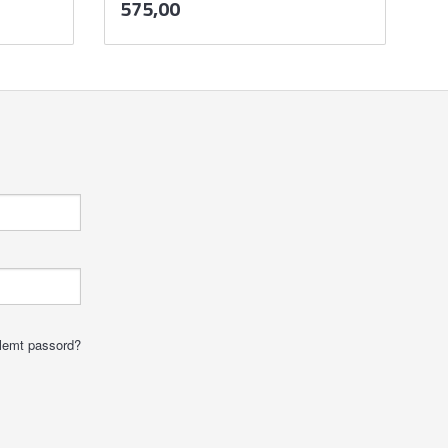
Pris
575,00
mva.
Kjøp
lemt passord?