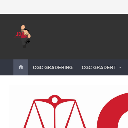
Gå
Lukk
til
innholdet
Produkter
CGC GRADERING
CGC GRADERT