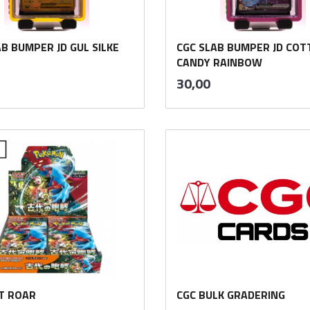
B BUMPER JD GUL SILKE
CGC SLAB BUMPER JD CO
nkl.
CANDY RAINBOW
va.
inkl.
Pris
30,00
mva.
Kjøp
Kjøp
T ROAR
CGC BULK GRADERING
inkl.
inkl.