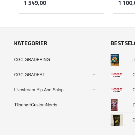
Pris
Pris
1 549,00
1 100,
mva.
Kjøp
KATEGORIER
BESTSEL
CGC GRADERING
J
CGC GRADERT
C
Livestream Rip And Shipp
C
Tilbehør/CustomNerds
D
G