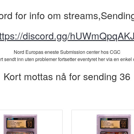
ord for info om streams,Sendin
ttps://discord.gg/hUWmQpqAK
Nord Europas eneste Submission center hos CGC
 sendt inn uten problemer fortsetter eventyret her via en enkel o
Kort mottas nå for sending 36