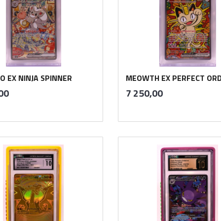
O EX NINJA SPINNER
MEOWTH EX PERFECT OR
inkl.
inkl.
Pris
00
7 250,00
mva.
mva.
Kjøp
Kjøp