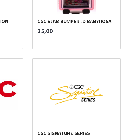
TTON
CGC SLAB BUMPER JD BABYROSA
inkl.
Pris
25,00
mva.
Kjøp
CGC SIGNATURE SERIES
inkl.