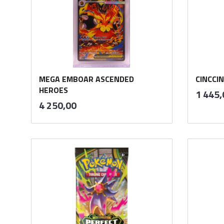
MEGA EMBOAR ASCENDED
CINCCIN
HEROES
Pris
1 445,
inkl.
Pris
4 250,00
mva.
Kjøp