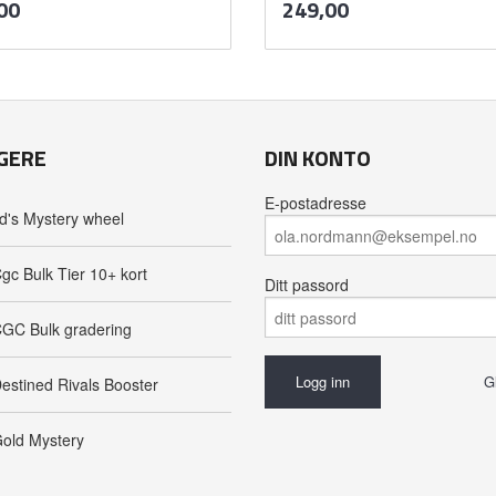
Pris
00
249,00
mva.
mva.
Kjøp
Kjøp
GERE
DIN KONTO
E-postadresse
d's Mystery wheel
gc Bulk Tier 10+ kort
Ditt passord
GC Bulk gradering
G
estined Rivals Booster
old Mystery