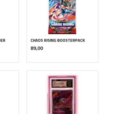
DER
CHAOS RISING BOOSTERPACK
inkl.
Pris
89,00
mva.
Kjøp