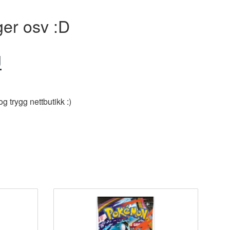
ger osv :D
J
g trygg nettbutikk :)