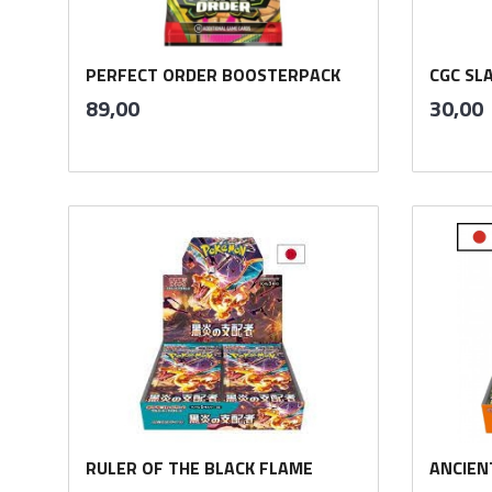
PERFECT ORDER BOOSTERPACK
CGC SLA
inkl.
i
Pris
Pris
89,00
30,00
mva.
m
Kjøp
RULER OF THE BLACK FLAME
ANCIEN
inkl.