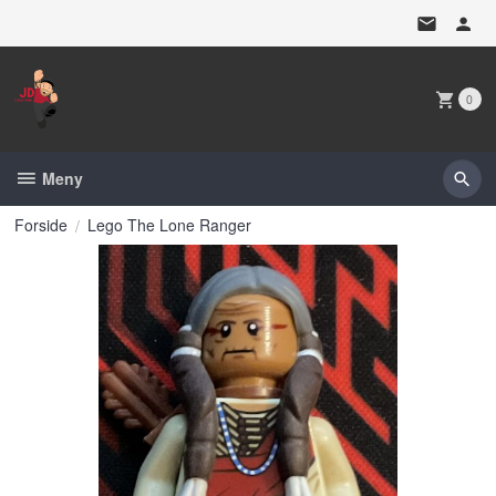
Gå
til
innholdet
0
Meny
Forside
Lego The Lone Ranger