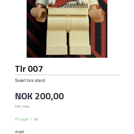
Tlr 007
Svært bra stand
Pris
NOK
200,00
inkl. mva.
På lager: 1 stk.
Antall