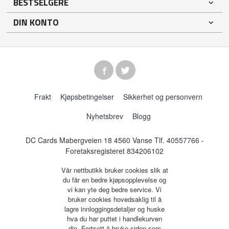
BESTSELGERE
DIN KONTO
Frakt
Kjøpsbetingelser
Sikkerhet og personvern
Nyhetsbrev
Blogg
DC Cards Mabergveien 18 4560 Vanse Tlf.
40557766
-
Foretaksregisteret 834206102
Vår nettbutikk bruker cookies slik at
du får en bedre kjøpsopplevelse og
vi kan yte deg bedre service. Vi
bruker cookies hovedsaklig til å
lagre innloggingsdetaljer og huske
hva du har puttet i handlekurven
din. Fortsett å bruke siden som