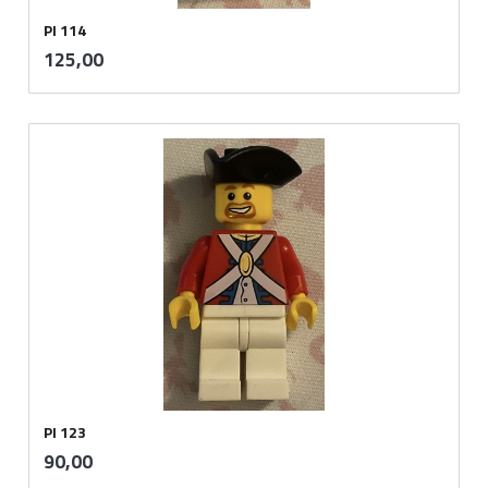
PI 114
inkl.
Pris
125,00
mva.
PI 123
inkl.
Pris
90,00
mva.