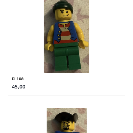
PI 108
inkl.
Pris
45,00
mva.