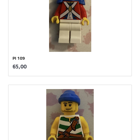
PI 109
inkl.
Pris
65,00
mva.