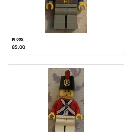
PI 005
inkl.
Pris
85,00
mva.