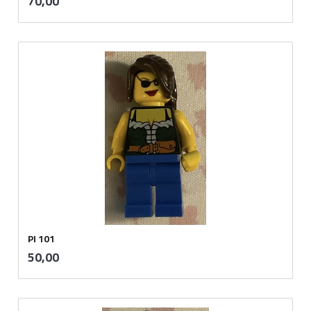
Pris
70,00
mva.
PI 101
inkl.
Pris
50,00
mva.