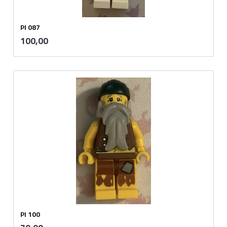
PI 087
inkl.
Pris
100,00
mva.
PI 100
inkl.