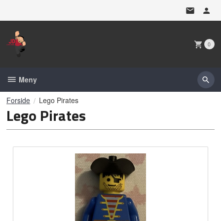
Gå
til
innholdet
0
Meny
Forside
Lego Pirates
Lego Pirates