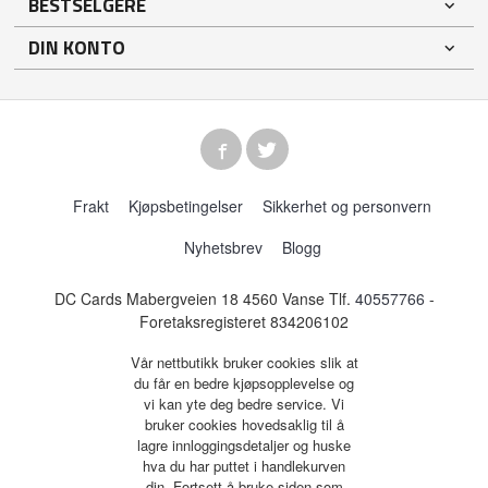
BESTSELGERE
DIN KONTO
Frakt
Kjøpsbetingelser
Sikkerhet og personvern
Nyhetsbrev
Blogg
DC Cards Mabergveien 18 4560 Vanse Tlf.
40557766
-
Foretaksregisteret 834206102
Vår nettbutikk bruker cookies slik at
du får en bedre kjøpsopplevelse og
vi kan yte deg bedre service. Vi
bruker cookies hovedsaklig til å
lagre innloggingsdetaljer og huske
hva du har puttet i handlekurven
din. Fortsett å bruke siden som