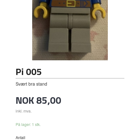
Pi 005
Svært bra stand
Pris
NOK
85,00
inkl. mva.
På lager: 1 stk.
Antall