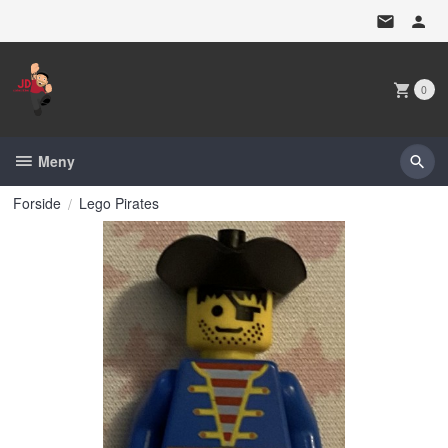
Gå
til
innholdet
0
Meny
Forside
Lego Pirates