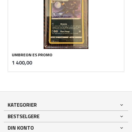
UMBREON ES PROMO
inkl.
Pris
1 400,00
mva.
KATEGORIER
BESTSELGERE
DIN KONTO