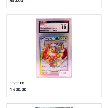
Pris
450,00
mva.
EEVEE EX
inkl.
Pris
1 400,00
mva.