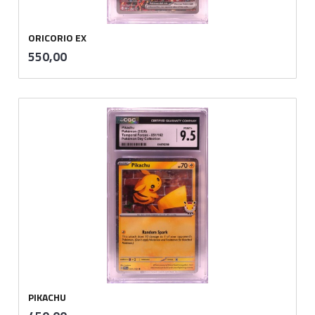
ORICORIO EX
inkl.
Pris
550,00
mva.
PIKACHU
inkl.