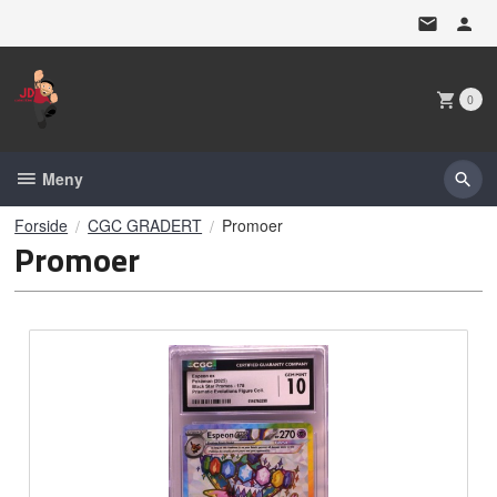
Gå
til
innholdet
0
Meny
Forside
CGC GRADERT
Promoer
Promoer