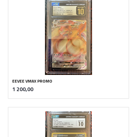
EEVEE VMAX PROMO
inkl.
Pris
1 200,00
mva.