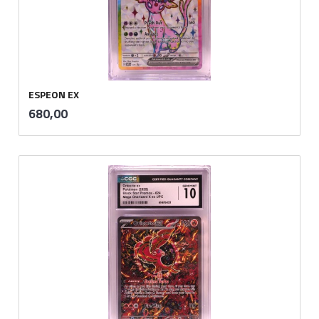
ESPEON EX
inkl.
Pris
680,00
mva.