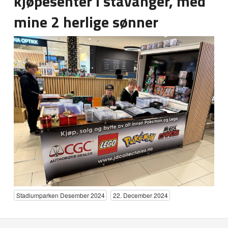
kjøpesenter i stavanger, med
Nordic cardshow Oslo 2024
mine 2 herlige sønner
Stadiumparken Desember 2024
22. December 2024