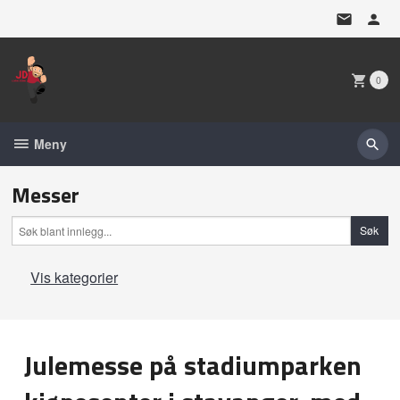
Gå
til
innholdet
0
Meny
Messer
Vis kategorier
Hovedsiden
Julemesse på stadiumparken
Stadiumparken Desember 2024