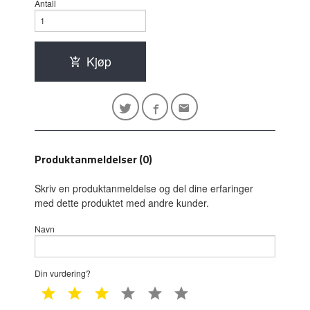
Antall
Kjøp
Produktanmeldelser (0)
Skriv en produktanmeldelse og del dine erfaringer
med dette produktet med andre kunder.
Navn
Din vurdering?
1 star
2 star
3 star
4 star
5 star
6 star