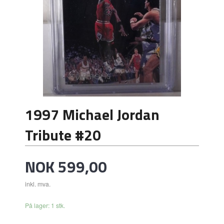
1997 Michael Jordan
Tribute #20
Pris
NOK
599,00
inkl. mva.
På lager: 1 stk.