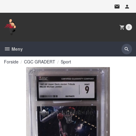
Gå
til
innholdet
0
Meny
Forside
CGC GRADERT
Sport