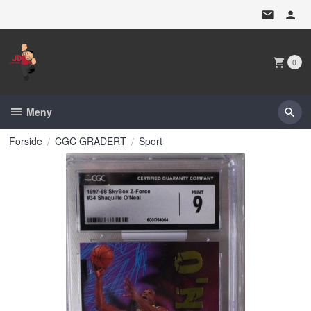
Gå
til
innholdet
0
Meny
Forside
CGC GRADERT
Sport