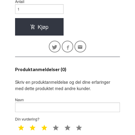
Antall
Kjøp
Produktanmeldelser (0)
Skriv en produktanmeldelse og del dine erfaringer
med dette produktet med andre kunder.
Navn
Din vurdering?
1 star
2 star
3 star
4 star
5 star
6 star