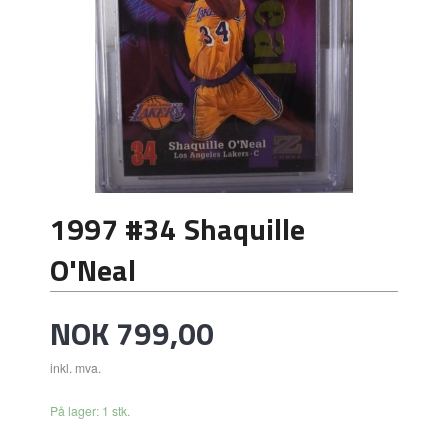
1997 #34 Shaquille
O'Neal
Pris
NOK
799,00
inkl. mva.
På lager: 1 stk.