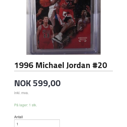
1996 Michael Jordan #20
Pris
NOK
599,00
inkl. mva.
På lager: 1 stk.
Antall