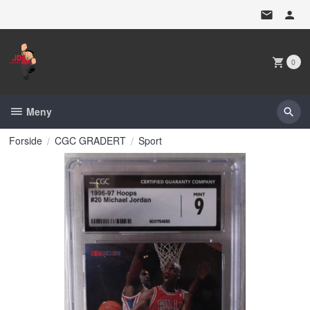
Gå
til
innholdet
0
Meny
Forside
CGC GRADERT
Sport