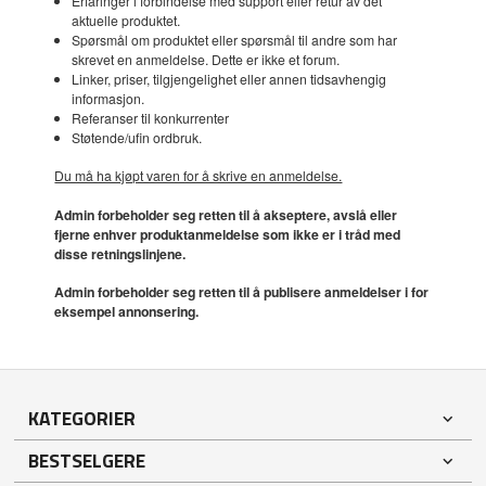
Erfaringer i forbindelse med support eller retur av det
aktuelle produktet.
Spørsmål om produktet eller spørsmål til andre som har
skrevet en anmeldelse. Dette er ikke et forum.
Linker, priser, tilgjengelighet eller annen tidsavhengig
informasjon.
Referanser til konkurrenter
Støtende/ufin ordbruk.
Du må ha kjøpt varen for å skrive en anmeldelse.
Admin forbeholder seg retten til å akseptere, avslå eller
fjerne enhver produktanmeldelse som ikke er i tråd med
disse retningslinjene.
Admin forbeholder seg retten til å publisere anmeldelser i for
eksempel annonsering.
KATEGORIER
BESTSELGERE