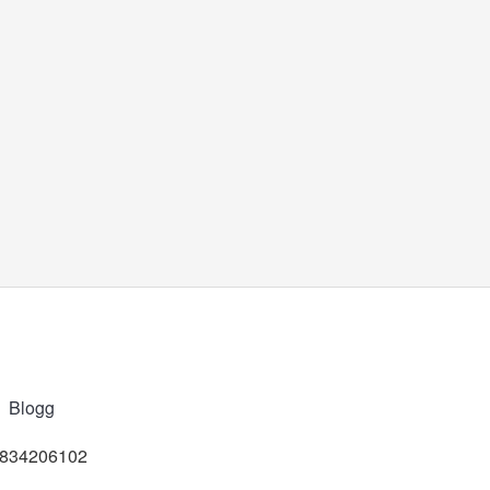
Blogg
t 834206102