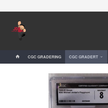
Gå
Lukk
til
innholdet
Produkter
CGC GRADERING
CGC GRADERT