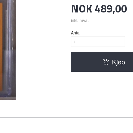
Pris
NOK
489,00
inkl. mva.
Antall
Kjøp