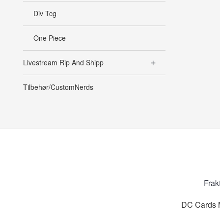
Div Tcg
One Piece
Livestream Rip And Shipp
Tilbehør/CustomNerds
Frak
DC Cards M