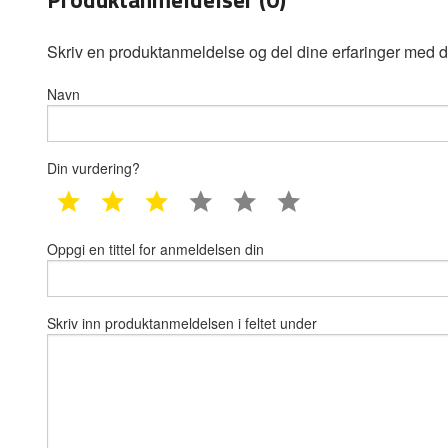
Skriv en produktanmeldelse og del dine erfaringer med d
Navn
Din vurdering?
1 star
2 star
3 star
4 star
5 star
6 star
Oppgi en tittel for anmeldelsen din
Skriv inn produktanmeldelsen i feltet under