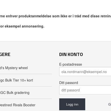
jerne enhver produktanmeldelse som ikke er i tråd med disse retnin
 for eksempel annonsering.
GERE
DIN KONTO
E-postadresse
d's Mystery wheel
gc Bulk Tier 10+ kort
Ditt passord
GC Bulk gradering
G
estined Rivals Booster