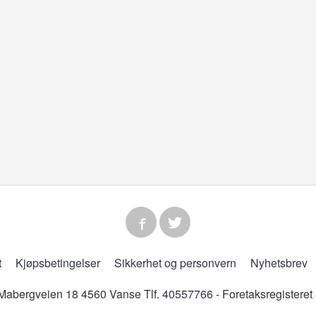
t
Kjøpsbetingelser
Sikkerhet og personvern
Nyhetsbrev
abergveien 18 4560 Vanse Tlf.
40557766
- Foretaksregistere