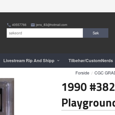
40557766
jens_83@hotmail.com
Søk
Livestream Rip And Shipp
Tilbehør/CustomNerds
Forside
CGC GRA
1990 #382
Playgroun