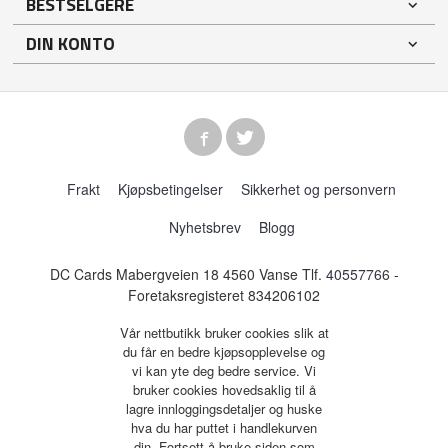
BESTSELGERE
DIN KONTO
Frakt
Kjøpsbetingelser
Sikkerhet og personvern
Nyhetsbrev
Blogg
DC Cards Mabergveien 18 4560 Vanse Tlf.
40557766
-
Foretaksregisteret 834206102
Vår nettbutikk bruker cookies slik at
du får en bedre kjøpsopplevelse og
vi kan yte deg bedre service. Vi
bruker cookies hovedsaklig til å
lagre innloggingsdetaljer og huske
hva du har puttet i handlekurven
din. Fortsett å bruke siden som