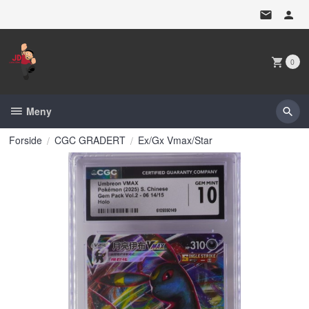
Gå
til
innholdet
0
Meny
Forside
CGC GRADERT
Ex/Gx Vmax/Star