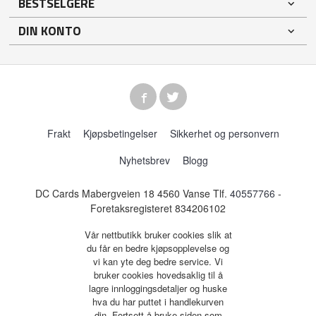
BESTSELGERE
DIN KONTO
Frakt
Kjøpsbetingelser
Sikkerhet og personvern
Nyhetsbrev
Blogg
DC Cards Mabergveien 18 4560 Vanse Tlf.
40557766
-
Foretaksregisteret 834206102
Vår nettbutikk bruker cookies slik at
du får en bedre kjøpsopplevelse og
vi kan yte deg bedre service. Vi
bruker cookies hovedsaklig til å
lagre innloggingsdetaljer og huske
hva du har puttet i handlekurven
din. Fortsett å bruke siden som