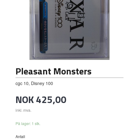
Pleasant Monsters
cgc 10, Disney 100
Pris
NOK
425,00
inkl. mva.
På lager: 1 stk.
Antall