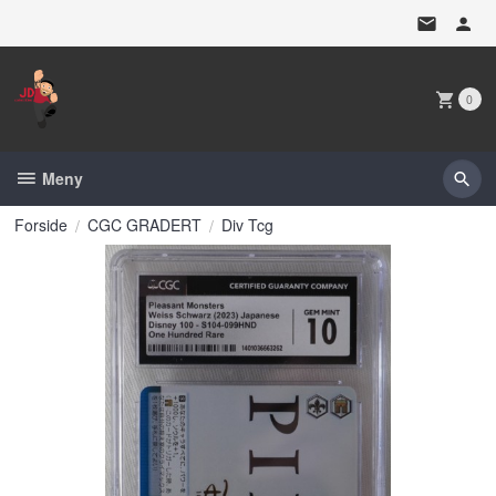
Gå
til
innholdet
0
Meny
Forside
CGC GRADERT
Div Tcg