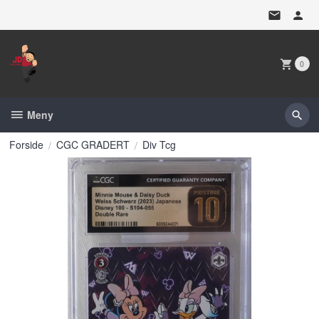
Gå
til
innholdet
0
Meny
Forside
CGC GRADERT
Div Tcg