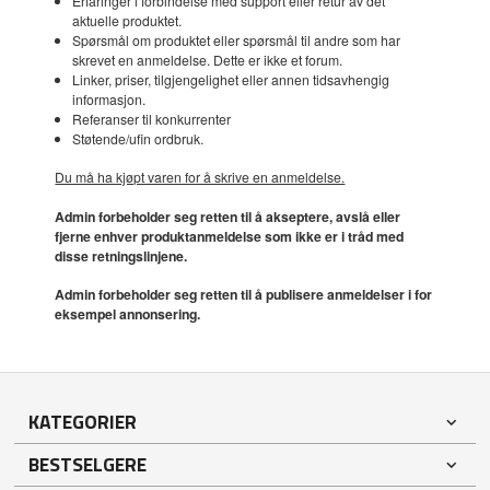
Erfaringer i forbindelse med support eller retur av det
aktuelle produktet.
Spørsmål om produktet eller spørsmål til andre som har
skrevet en anmeldelse. Dette er ikke et forum.
Linker, priser, tilgjengelighet eller annen tidsavhengig
informasjon.
Referanser til konkurrenter
Støtende/ufin ordbruk.
Du må ha kjøpt varen for å skrive en anmeldelse.
Admin forbeholder seg retten til å akseptere, avslå eller
fjerne enhver produktanmeldelse som ikke er i tråd med
disse retningslinjene.
Admin forbeholder seg retten til å publisere anmeldelser i for
eksempel annonsering.
KATEGORIER
BESTSELGERE