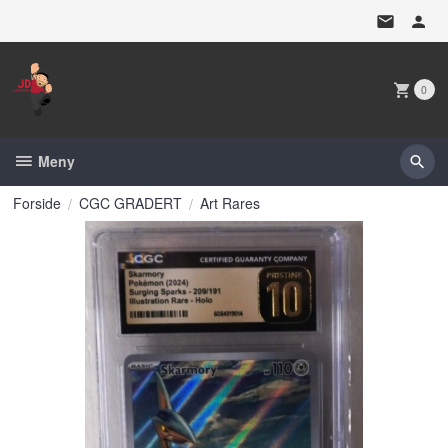
Gå
til
innholdet
0
Meny
Forside
CGC GRADERT
Art Rares