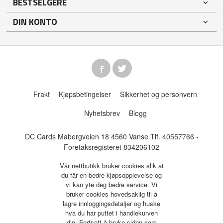
BESTSELGERE
DIN KONTO
Frakt
Kjøpsbetingelser
Sikkerhet og personvern
Nyhetsbrev
Blogg
DC Cards Mabergveien 18 4560 Vanse Tlf.
40557766
-
Foretaksregisteret 834206102
Vår nettbutikk bruker cookies slik at
du får en bedre kjøpsopplevelse og
vi kan yte deg bedre service. Vi
bruker cookies hovedsaklig til å
lagre innloggingsdetaljer og huske
hva du har puttet i handlekurven
din. Fortsett å bruke siden som