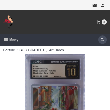
Gå
til
innholdet
0
Meny
Forside
CGC GRADERT
Art Rares