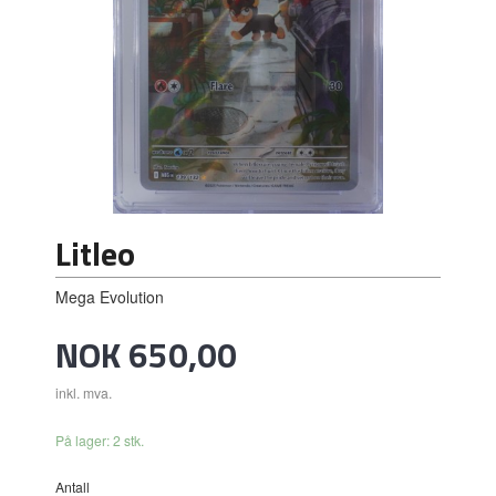
Litleo
Mega Evolution
Pris
NOK
650,00
inkl. mva.
På lager: 2 stk.
Antall