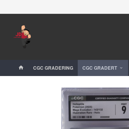
Gå
Lukk
til
innholdet
Produkter
CGC GRADERING
CGC GRADERT