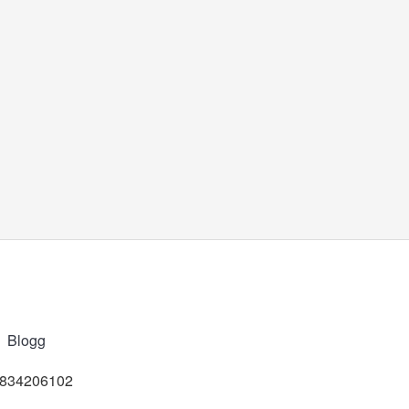
Blogg
t 834206102