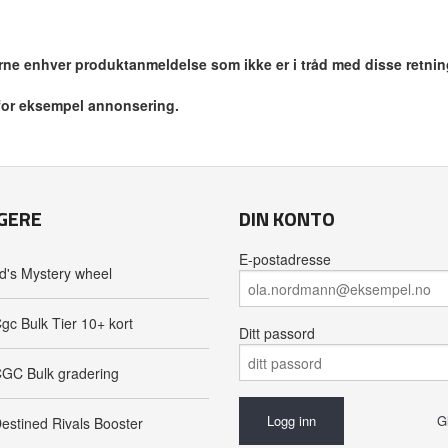
jerne enhver produktanmeldelse som ikke er i tråd med disse retnin
 for eksempel annonsering.
GERE
DIN KONTO
E-postadresse
d's Mystery wheel
gc Bulk Tier 10+ kort
Ditt passord
GC Bulk gradering
G
estined Rivals Booster