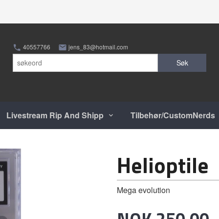
40557766
jens_83@hotmail.com
Søk
Livestream Rip And Shipp
Tilbehør/CustomNerds
Helioptile
Mega evolution
Pris
NOK
250,00