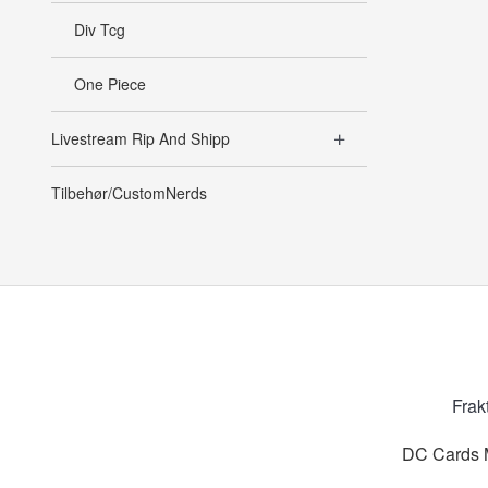
Div Tcg
One Piece
Livestream Rip And Shipp
Tilbehør/CustomNerds
Frak
DC Cards M