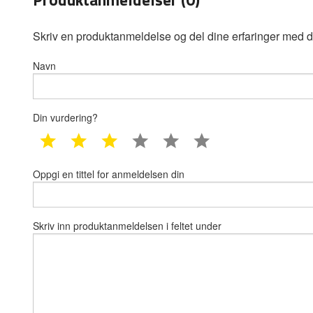
Skriv en produktanmeldelse og del dine erfaringer med d
Navn
Din vurdering?
1 star
2 star
3 star
4 star
5 star
6 star
Oppgi en tittel for anmeldelsen din
Skriv inn produktanmeldelsen i feltet under