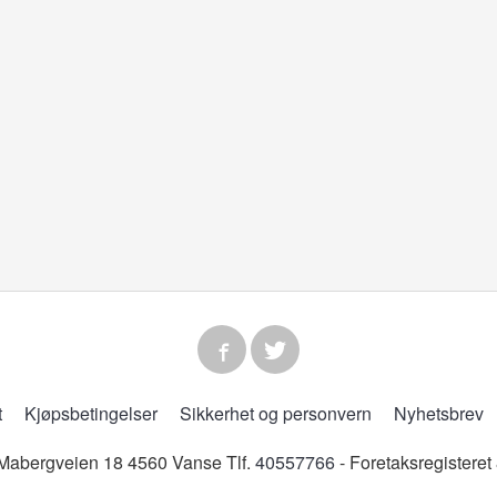
t
Kjøpsbetingelser
Sikkerhet og personvern
Nyhetsbrev
abergveien 18 4560 Vanse Tlf.
40557766
- Foretaksregistere