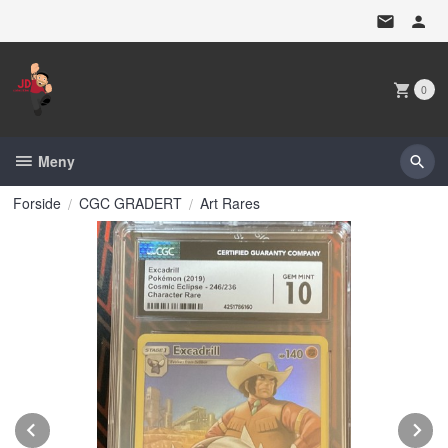
Gå
til
innholdet
0
Meny
Forside
CGC GRADERT
Art Rares
Prev
N