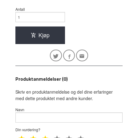
Antall
Kjøp
Produktanmeldelser (0)
Skriv en produktanmeldelse og del dine erfaringer
med dette produktet med andre kunder.
Navn
Din vurdering?
1 star
2 star
3 star
4 star
5 star
6 star