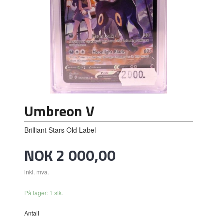
Umbreon V
Brilliant Stars Old Label
Pris
NOK
2 000,00
inkl. mva.
På lager: 1 stk.
Antall