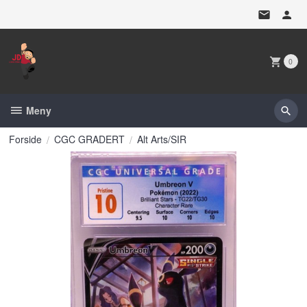
Gå
til
innholdet
0
Meny
Forside
CGC GRADERT
Alt Arts/SIR