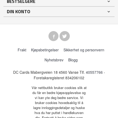
BESTSELGERE
DIN KONTO
Frakt
Kjøpsbetingelser
Sikkerhet og personvern
Nyhetsbrev
Blogg
DC Cards Mabergveien 18 4560 Vanse Tlf.
40557766
-
Foretaksregisteret 834206102
Vår nettbutikk bruker cookies slik at
du får en bedre kjøpsopplevelse og
vi kan yte deg bedre service. Vi
bruker cookies hovedsaklig til å
lagre innloggingsdetaljer og huske
hva du har puttet i handlekurven
din. Fortsett å bruke siden som