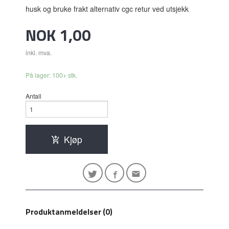
husk og bruke frakt alternativ cgc retur ved utsjekk
Pris
NOK
1,00
inkl. mva.
På lager: 100+ stk.
Antall
Kjøp
Produktanmeldelser (0)