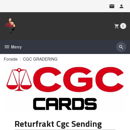
Gå
til
innholdet
0
Meny
Forside
CGC GRADERING
Returfrakt Cgc Sending