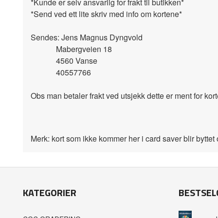
*Kunde er selv ansvarlig for frakt til butikken*
*Send ved ett lite skriv med info om kortene*
Sendes: Jens Magnus Dyngvold
Mabergveien 18
4560 Vanse
40557766
Obs man betaler frakt ved utsjekk dette er ment for kor
Merk: kort som ikke kommer her i card saver blir byttet o
KATEGORIER
BESTSEL