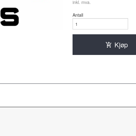
inkl. mva.
Antall
Kjøp