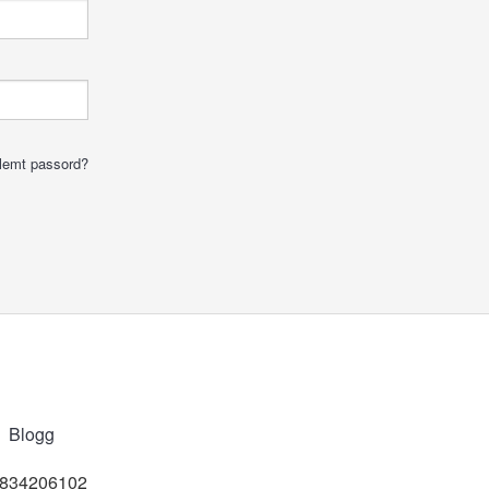
lemt passord?
Blogg
t 834206102