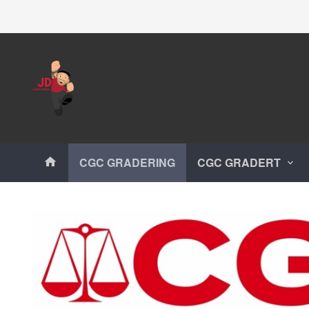
Gå
Lukk
til
innholdet
Produkter
CGC GRADERING
CGC GRADERT