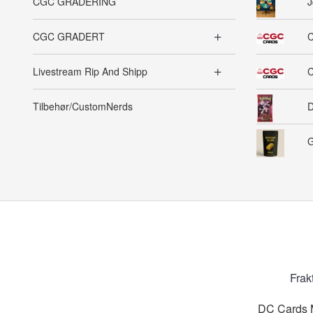
CGC GRADERING
J
CGC GRADERT
C
Livestream Rip And Shipp
C
Tilbehør/CustomNerds
D
G
Frak
DC Cards M