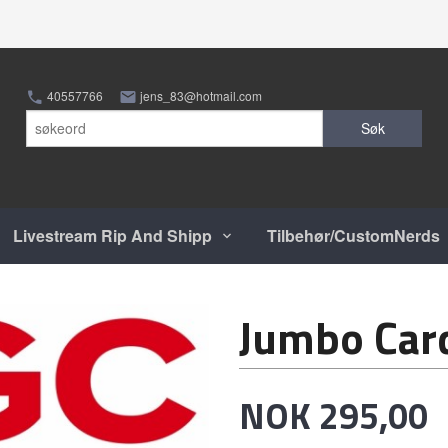
40557766
jens_83@hotmail.com
Søk
Livestream Rip And Shipp
Tilbehør/CustomNerds
Jumbo Car
Pris
NOK
295,00