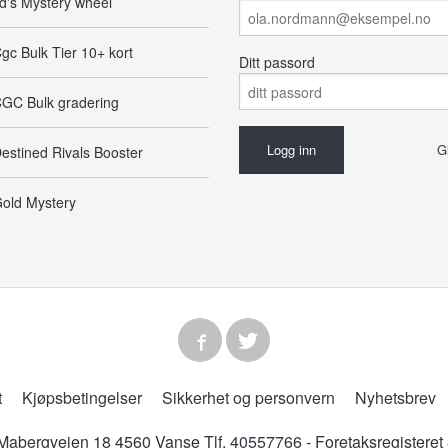
d's Mystery wheel
gc Bulk Tier 10+ kort
Ditt passord
GC Bulk gradering
G
estined Rivals Booster
old Mystery
t
Kjøpsbetingelser
Sikkerhet og personvern
Nyhetsbrev
abergveien 18 4560 Vanse Tlf.
40557766
- Foretaksregistere