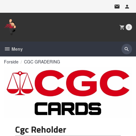
Gå
til
innholdet
0
Meny
Forside
CGC GRADERING
Cgc Reholder