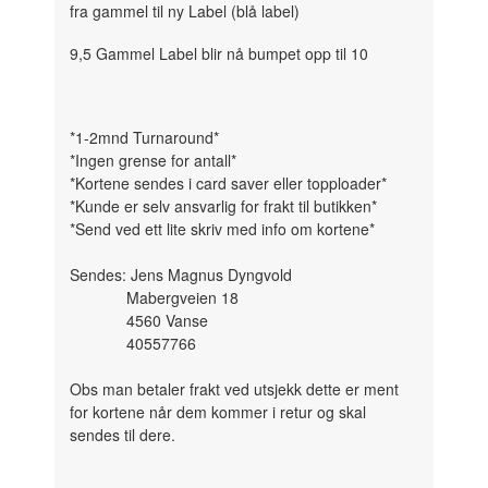
fra gammel til ny Label (blå label)
9,5 Gammel Label blir nå bumpet opp til 10
*1-2mnd Turnaround*
*Ingen grense for antall*
*Kortene sendes i card saver eller topploader*
*Kunde er selv ansvarlig for frakt til butikken*
*Send ved ett lite skriv med info om kortene*
Sendes: Jens Magnus Dyngvold
Mabergveien 18
4560 Vanse
40557766
Obs man betaler frakt ved utsjekk dette er ment
for kortene når dem kommer i retur og skal
sendes til dere.