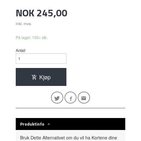
Pris
NOK
245,00
inkl. mva.
På lager: 100+ stk.
Antall
Kjøp
Produktinfo
Bruk Dette Alternativet om du vil ha Kortene dine