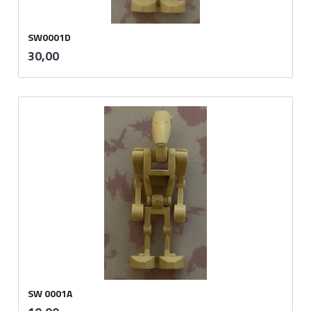
SW0001D
inkl.
Pris
30,00
mva.
SW 0001A
inkl.