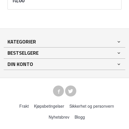
Pris
10,00
mva.
KATEGORIER
BESTSELGERE
DIN KONTO
Frakt
Kjøpsbetingelser
Sikkerhet og personvern
Nyhetsbrev
Blogg