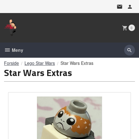
Gå
til
innholdet
0
Meny
Forside
Lego Star Wars
Star Wars Extras
Star Wars Extras