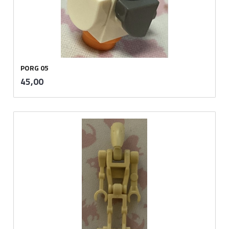
PORG 05
inkl.
Pris
45,00
mva.