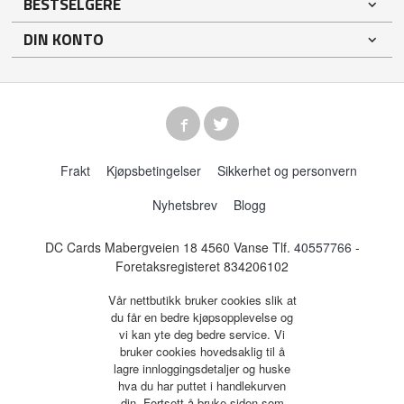
BESTSELGERE
DIN KONTO
Frakt
Kjøpsbetingelser
Sikkerhet og personvern
Nyhetsbrev
Blogg
DC Cards Mabergveien 18 4560 Vanse Tlf.
40557766
-
Foretaksregisteret 834206102
Vår nettbutikk bruker cookies slik at
du får en bedre kjøpsopplevelse og
vi kan yte deg bedre service. Vi
bruker cookies hovedsaklig til å
lagre innloggingsdetaljer og huske
hva du har puttet i handlekurven
din. Fortsett å bruke siden som