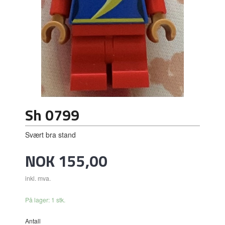
Sh 0799
Svært bra stand
Pris
NOK
155,00
inkl. mva.
På lager: 1 stk.
Antall