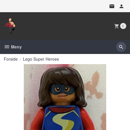
Gå
til
innholdet
0
Meny
Forside
Lego Super Heroes