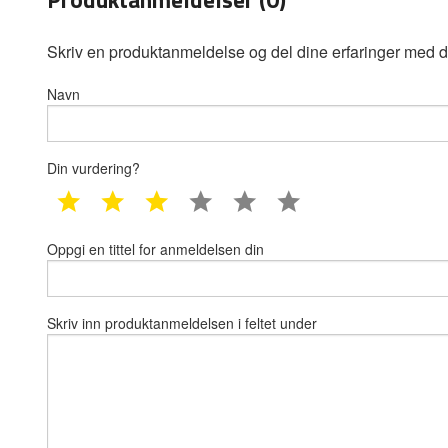
Skriv en produktanmeldelse og del dine erfaringer med d
Navn
Din vurdering?
1 star
2 star
3 star
4 star
5 star
6 star
Oppgi en tittel for anmeldelsen din
Skriv inn produktanmeldelsen i feltet under