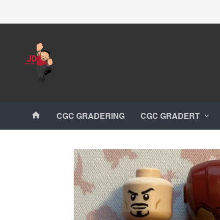
Gå
Lukk
til
innholdet
Produkter
CGC GRADERING
CGC GRADERT