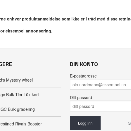
jerne enhver produktanmeldelse som ikke er i tråd med disse retnin
 for eksempel annonsering.
GERE
DIN KONTO
E-postadresse
d's Mystery wheel
gc Bulk Tier 10+ kort
Ditt passord
GC Bulk gradering
G
estined Rivals Booster