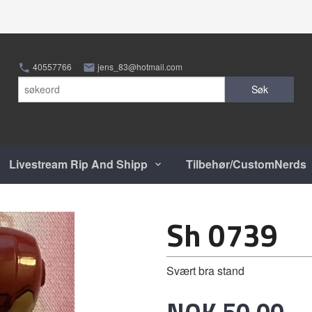
40557766
jens_83@hotmail.com
Søk
Livestream Rip And Shipp
Tilbehør/CustomNerds
Sh 0739
Svært bra stand
Pris
NOK
50,00