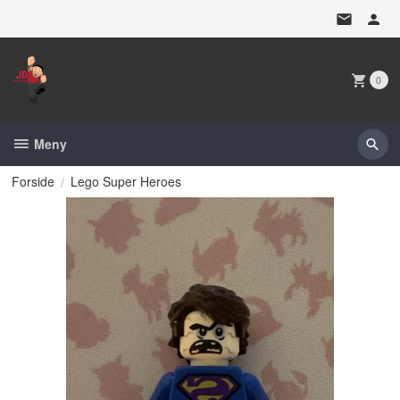
Gå
til
innholdet
0
Meny
Forside
Lego Super Heroes