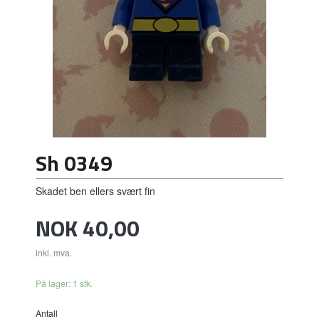
Sh 0349
Skadet ben ellers svært fin
Pris
NOK
40,00
inkl. mva.
På lager: 1 stk.
Antall