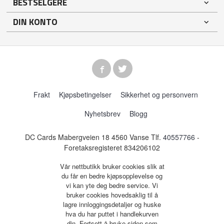
BESTSELGERE
DIN KONTO
Frakt
Kjøpsbetingelser
Sikkerhet og personvern
Nyhetsbrev
Blogg
DC Cards Mabergveien 18 4560 Vanse Tlf.
40557766
-
Foretaksregisteret 834206102
Vår nettbutikk bruker cookies slik at
du får en bedre kjøpsopplevelse og
vi kan yte deg bedre service. Vi
bruker cookies hovedsaklig til å
lagre innloggingsdetaljer og huske
hva du har puttet i handlekurven
din. Fortsett å bruke siden som