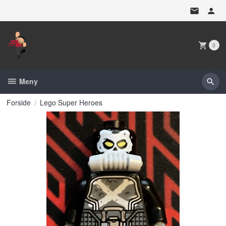
Gå
til
innholdet
0
Meny
Forside
Lego Super Heroes