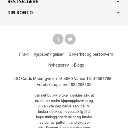
BESTSELGERE
DIN KONTO
Frakt
Kjøpsbetingelser
Sikkerhet og personvern
Nyhetsbrev
Blogg
DC Cards Mabergveien 18 4560 Vanse Tlf.
40557766
-
Foretaksregisteret 834206102
Vår nettbutikk bruker cookies slik at
du får en bedre kjøpsopplevelse og
vi kan yte deg bedre service. Vi
bruker cookies hovedsaklig til å
lagre innloggingsdetaljer og huske
hva du har puttet i handlekurven
din. Fortsett å bruke siden som