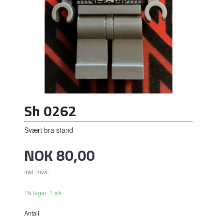
Sh 0262
Svært bra stand
Pris
NOK
80,00
inkl. mva.
På lager: 1 stk.
Antall