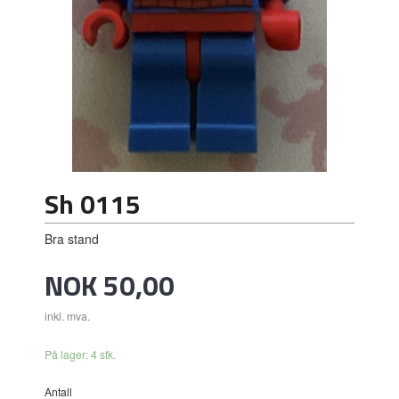
Sh 0115
Bra stand
Pris
NOK
50,00
inkl. mva.
På lager: 4 stk.
Antall