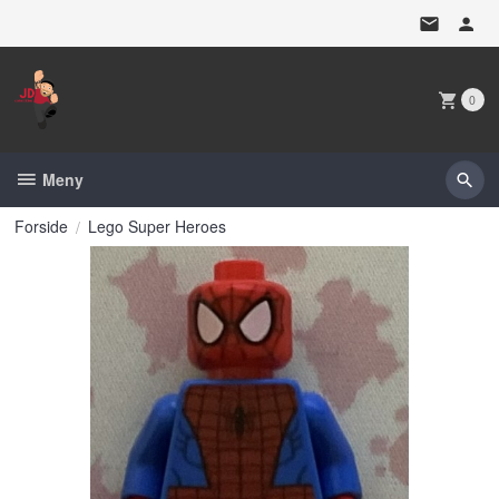
Gå
til
innholdet
0
Meny
Forside
Lego Super Heroes