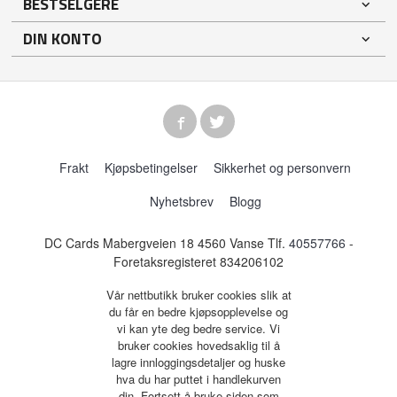
BESTSELGERE
DIN KONTO
Frakt
Kjøpsbetingelser
Sikkerhet og personvern
Nyhetsbrev
Blogg
DC Cards Mabergveien 18 4560 Vanse Tlf.
40557766
-
Foretaksregisteret 834206102
Vår nettbutikk bruker cookies slik at
du får en bedre kjøpsopplevelse og
vi kan yte deg bedre service. Vi
bruker cookies hovedsaklig til å
lagre innloggingsdetaljer og huske
hva du har puttet i handlekurven
din. Fortsett å bruke siden som