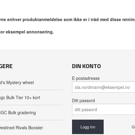
jerne enhver produktanmeldelse som ikke er i tråd med disse retnin
 for eksempel annonsering.
GERE
DIN KONTO
E-postadresse
d's Mystery wheel
gc Bulk Tier 10+ kort
Ditt passord
GC Bulk gradering
G
estined Rivals Booster