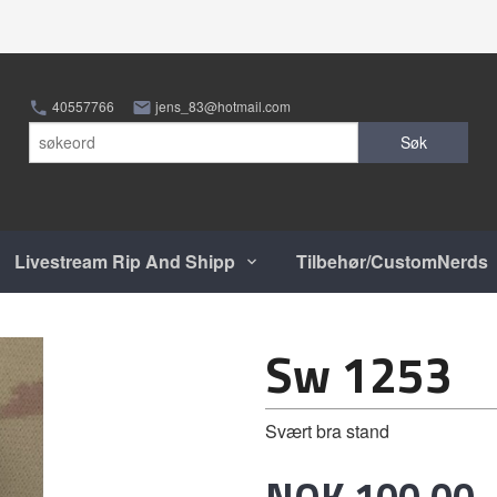
40557766
jens_83@hotmail.com
Søk
Livestream Rip And Shipp
Tilbehør/CustomNerds
Sw 1253
Svært bra stand
Pris
NOK
100,00