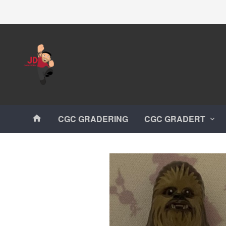
Gå
Lukk
til
innholdet
Produkter
CGC GRADERING
CGC GRADERT