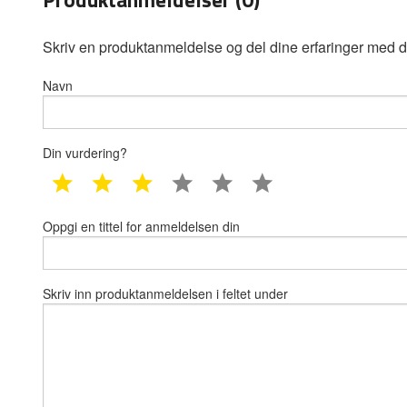
Skriv en produktanmeldelse og del dine erfaringer med d
Navn
Din vurdering?
1 star
2 star
3 star
4 star
5 star
6 star
Oppgi en tittel for anmeldelsen din
Skriv inn produktanmeldelsen i feltet under