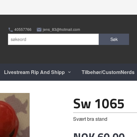
40557766
jens_83@hotmail.com
Søk
Livestream Rip And Shipp
Tilbehør/CustomNerds
Sw 1065
Svært bra stand
Pris
NOK
60,00