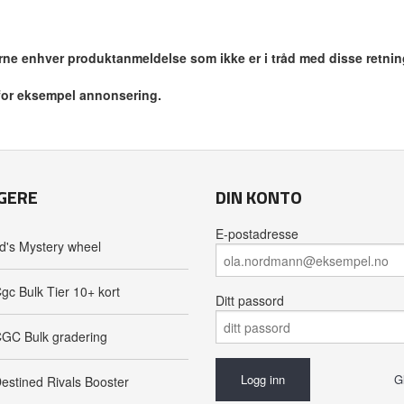
jerne enhver produktanmeldelse som ikke er i tråd med disse retnin
 for eksempel annonsering.
GERE
DIN KONTO
E-postadresse
d's Mystery wheel
gc Bulk Tier 10+ kort
Ditt passord
GC Bulk gradering
G
estined Rivals Booster