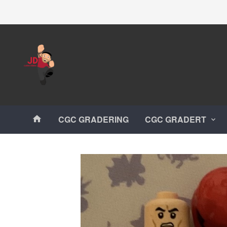
Gå
Lukk
til
innholdet
Produkter
CGC GRADERING
CGC GRADERT