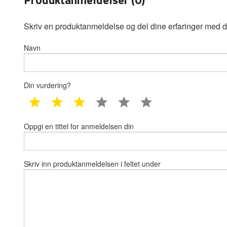
Skriv en produktanmeldelse og del dine erfaringer med d
Navn
Din vurdering?
1 star
2 star
3 star
4 star
5 star
6 star
Oppgi en tittel for anmeldelsen din
Skriv inn produktanmeldelsen i feltet under