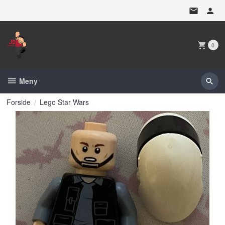
Gå
til
innholdet
0
Meny
Forside
Lego Star Wars