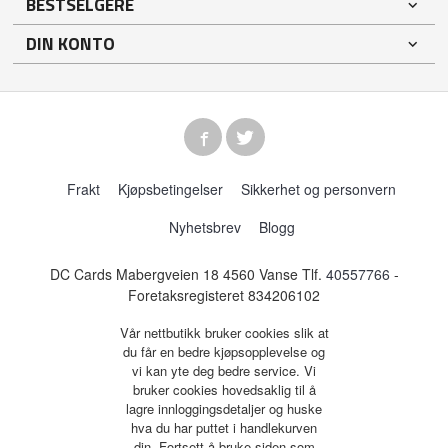
BESTSELGERE
DIN KONTO
Frakt
Kjøpsbetingelser
Sikkerhet og personvern
Nyhetsbrev
Blogg
DC Cards Mabergveien 18 4560 Vanse Tlf.
40557766
-
Foretaksregisteret 834206102
Vår nettbutikk bruker cookies slik at
du får en bedre kjøpsopplevelse og
vi kan yte deg bedre service. Vi
bruker cookies hovedsaklig til å
lagre innloggingsdetaljer og huske
hva du har puttet i handlekurven
din. Fortsett å bruke siden som