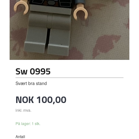
Sw 0995
Svært bra stand
Pris
NOK
100,00
inkl. mva.
På lager: 1 stk.
Antall