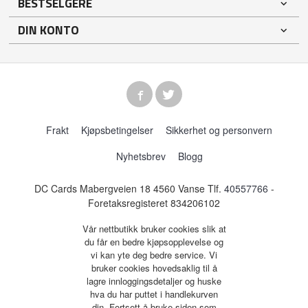
BESTSELGERE
DIN KONTO
Frakt
Kjøpsbetingelser
Sikkerhet og personvern
Nyhetsbrev
Blogg
DC Cards Mabergveien 18 4560 Vanse Tlf.
40557766
-
Foretaksregisteret 834206102
Vår nettbutikk bruker cookies slik at
du får en bedre kjøpsopplevelse og
vi kan yte deg bedre service. Vi
bruker cookies hovedsaklig til å
lagre innloggingsdetaljer og huske
hva du har puttet i handlekurven
din. Fortsett å bruke siden som