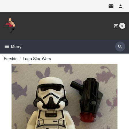
Gå
til
innholdet
0
Meny
Forside
Lego Star Wars