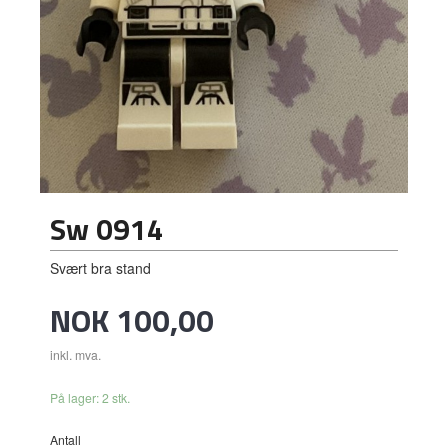
Sw 0914
Svært bra stand
Pris
NOK
100,00
inkl. mva.
På lager: 2 stk.
Antall