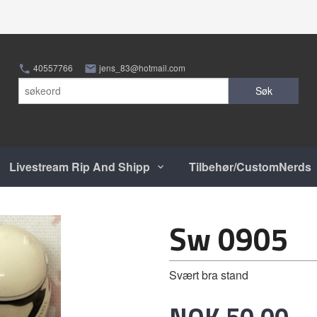
40557766
jens_83@hotmail.com
Søk
Livestream Rip And Shipp
Tilbehør/CustomNerds
Sw 0905
Svært bra stand
Pris
NOK
50,00