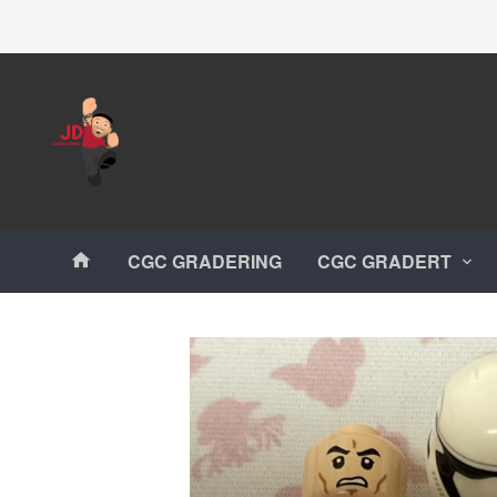
Gå
Lukk
til
innholdet
Produkter
CGC GRADERING
CGC GRADERT