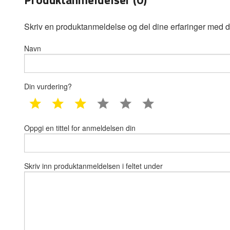
Skriv en produktanmeldelse og del dine erfaringer med d
Navn
Din vurdering?
1 star
2 star
3 star
4 star
5 star
6 star
Oppgi en tittel for anmeldelsen din
Skriv inn produktanmeldelsen i feltet under