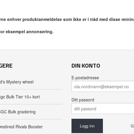
jerne enhver produktanmeldelse som ikke er i tråd med disse retnin
 for eksempel annonsering.
GERE
DIN KONTO
E-postadresse
d's Mystery wheel
gc Bulk Tier 10+ kort
Ditt passord
GC Bulk gradering
G
estined Rivals Booster