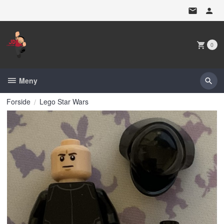
Gå
til
innholdet
0
Meny
Forside
Lego Star Wars