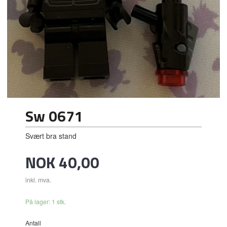
Sw 0671
Svært bra stand
Pris
NOK
40,00
inkl. mva.
På lager: 1 stk.
Antall