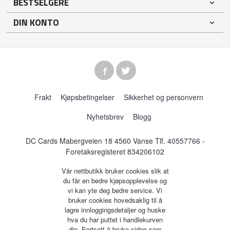
BESTSELGERE
DIN KONTO
Frakt
Kjøpsbetingelser
Sikkerhet og personvern
Nyhetsbrev
Blogg
DC Cards Mabergveien 18 4560 Vanse Tlf.
40557766
-
Foretaksregisteret 834206102
Vår nettbutikk bruker cookies slik at
du får en bedre kjøpsopplevelse og
vi kan yte deg bedre service. Vi
bruker cookies hovedsaklig til å
lagre innloggingsdetaljer og huske
hva du har puttet i handlekurven
din. Fortsett å bruke siden som