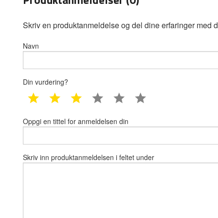
Skriv en produktanmeldelse og del dine erfaringer med d
Navn
Din vurdering?
1 star
2 star
3 star
4 star
5 star
6 star
Oppgi en tittel for anmeldelsen din
Skriv inn produktanmeldelsen i feltet under