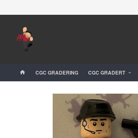
Gå
Lukk
til
innholdet
Produkter
CGC GRADERING
CGC GRADERT