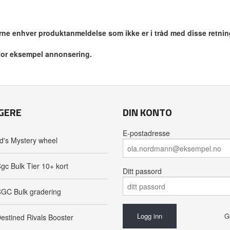
jerne enhver produktanmeldelse som ikke er i tråd med disse retnin
 for eksempel annonsering.
GERE
DIN KONTO
E-postadresse
d's Mystery wheel
gc Bulk Tier 10+ kort
Ditt passord
GC Bulk gradering
G
estined Rivals Booster