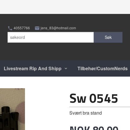
40557766
jens_83@hotmail.com
Søk
Livestream Rip And Shipp
Tilbehør/CustomNerds
Sw 0545
Svært bra stand
Pris
NOK
80,00