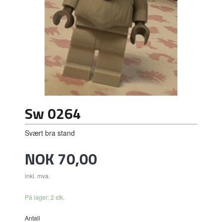
Sw 0264
Svært bra stand
Pris
NOK
70,00
inkl. mva.
På lager: 2 stk.
Antall