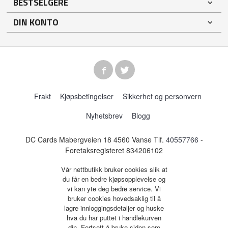
BESTSELGERE
DIN KONTO
Frakt
Kjøpsbetingelser
Sikkerhet og personvern
Nyhetsbrev
Blogg
DC Cards Mabergveien 18 4560 Vanse Tlf.
40557766
-
Foretaksregisteret 834206102
Vår nettbutikk bruker cookies slik at
du får en bedre kjøpsopplevelse og
vi kan yte deg bedre service. Vi
bruker cookies hovedsaklig til å
lagre innloggingsdetaljer og huske
hva du har puttet i handlekurven
din. Fortsett å bruke siden som