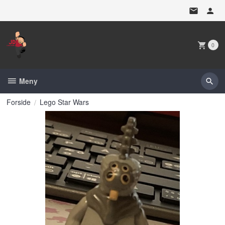
Gå
til
innholdet
0
Meny
Forside
Lego Star Wars