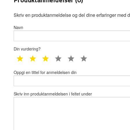
Skriv en produktanmeldelse og del dine erfaringer med d
Navn
Din vurdering?
1 star
2 star
3 star
4 star
5 star
6 star
Oppgi en tittel for anmeldelsen din
Skriv inn produktanmeldelsen i feltet under