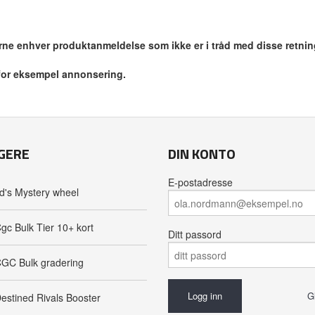
jerne enhver produktanmeldelse som ikke er i tråd med disse retnin
 for eksempel annonsering.
GERE
DIN KONTO
E-postadresse
d's Mystery wheel
gc Bulk Tier 10+ kort
Ditt passord
GC Bulk gradering
G
estined Rivals Booster