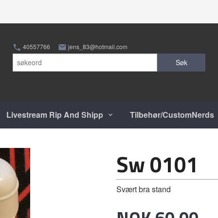
40557766
jens_83@hotmail.com
Søk
Livestream Rip And Shipp
Tilbehør/CustomNerds
Sw 0101
Svært bra stand
Pris
NOK
60,00