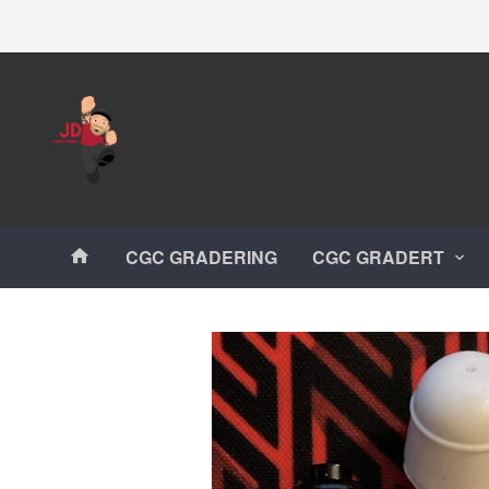
Gå
Lukk
til
innholdet
Produkter
CGC GRADERING
CGC GRADERT