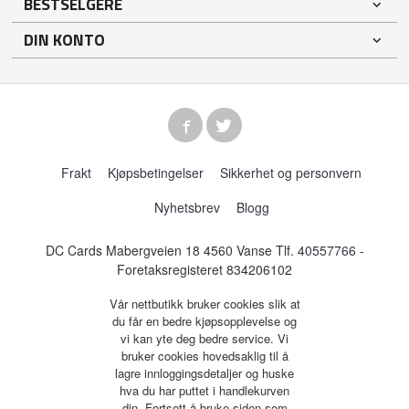
BESTSELGERE
DIN KONTO
Frakt
Kjøpsbetingelser
Sikkerhet og personvern
Nyhetsbrev
Blogg
DC Cards Mabergveien 18 4560 Vanse Tlf.
40557766
-
Foretaksregisteret 834206102
Vår nettbutikk bruker cookies slik at
du får en bedre kjøpsopplevelse og
vi kan yte deg bedre service. Vi
bruker cookies hovedsaklig til å
lagre innloggingsdetaljer og huske
hva du har puttet i handlekurven
din. Fortsett å bruke siden som