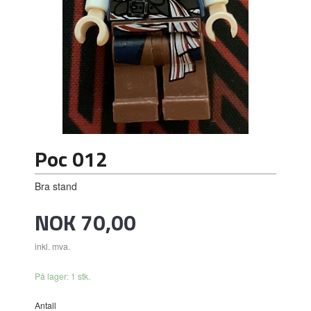
Poc 012
Bra stand
Pris
NOK
70,00
inkl. mva.
På lager: 1 stk.
Antall