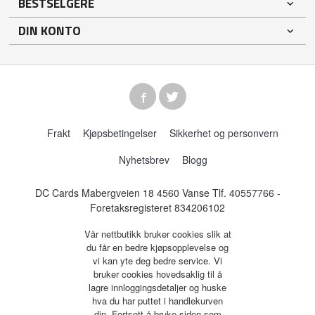
BESTSELGERE
DIN KONTO
Frakt
Kjøpsbetingelser
Sikkerhet og personvern
Nyhetsbrev
Blogg
DC Cards Mabergveien 18 4560 Vanse Tlf.
40557766
-
Foretaksregisteret 834206102
Vår nettbutikk bruker cookies slik at
du får en bedre kjøpsopplevelse og
vi kan yte deg bedre service. Vi
bruker cookies hovedsaklig til å
lagre innloggingsdetaljer og huske
hva du har puttet i handlekurven
din. Fortsett å bruke siden som