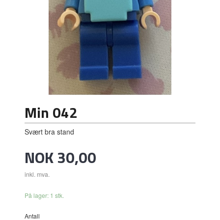
Min 042
Svært bra stand
Pris
NOK
30,00
inkl. mva.
På lager: 1 stk.
Antall