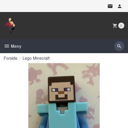
Gå
til
innholdet
0
Meny
Forside
Lego Minecraft