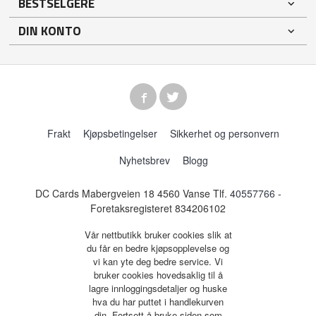
BESTSELGERE
DIN KONTO
Frakt
Kjøpsbetingelser
Sikkerhet og personvern
Nyhetsbrev
Blogg
DC Cards Mabergveien 18 4560 Vanse Tlf.
40557766
-
Foretaksregisteret 834206102
Vår nettbutikk bruker cookies slik at
du får en bedre kjøpsopplevelse og
vi kan yte deg bedre service. Vi
bruker cookies hovedsaklig til å
lagre innloggingsdetaljer og huske
hva du har puttet i handlekurven
din. Fortsett å bruke siden som