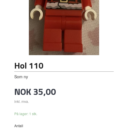
Hol 110
Som ny
Pris
NOK
35,00
inkl. mva.
På lager: 1 stk.
Antall