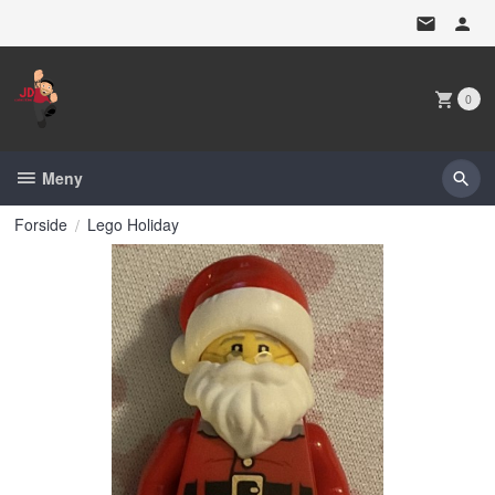
Gå
til
innholdet
0
Meny
Forside
Lego Holiday