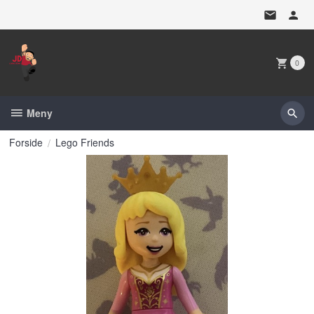
Gå
til
innholdet
0
Meny
Forside
Lego Friends