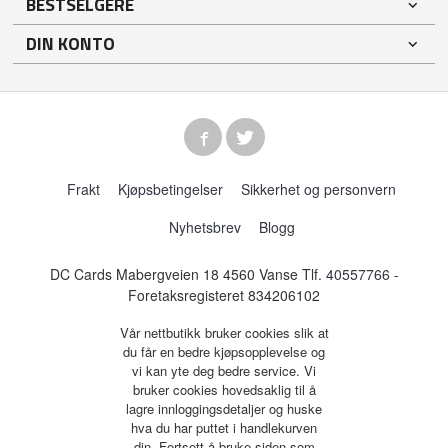
BESTSELGERE
DIN KONTO
Frakt
Kjøpsbetingelser
Sikkerhet og personvern
Nyhetsbrev
Blogg
DC Cards Mabergveien 18 4560 Vanse Tlf.
40557766
-
Foretaksregisteret 834206102
Vår nettbutikk bruker cookies slik at
du får en bedre kjøpsopplevelse og
vi kan yte deg bedre service. Vi
bruker cookies hovedsaklig til å
lagre innloggingsdetaljer og huske
hva du har puttet i handlekurven
din. Fortsett å bruke siden som