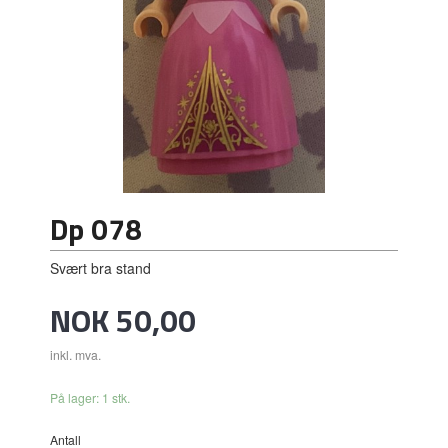
Dp 078
Svært bra stand
Pris
NOK
50,00
inkl. mva.
På lager: 1 stk.
Antall