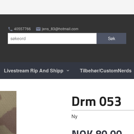
40557766
jens_83@hotmail.com
Søk
Livestream Rip And Shipp
Tilbehør/CustomNerds
Drm 053
Ny
Pris
NOK
80,00