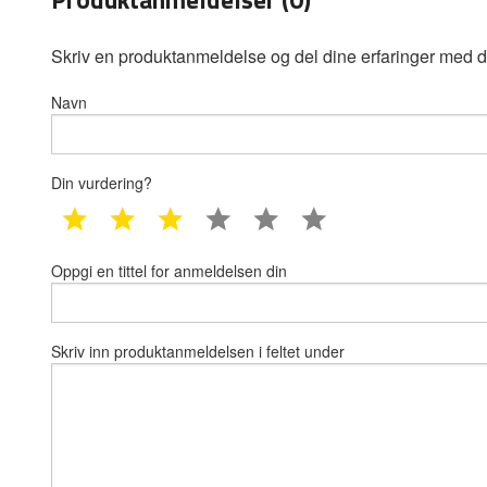
Skriv en produktanmeldelse og del dine erfaringer med d
Navn
Din vurdering?
1 star
2 star
3 star
4 star
5 star
6 star
Oppgi en tittel for anmeldelsen din
Skriv inn produktanmeldelsen i feltet under