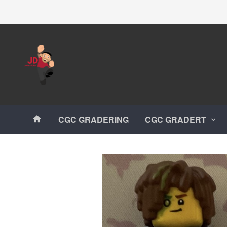
Gå
Lukk
til
innholdet
Produkter
CGC GRADERING
CGC GRADERT