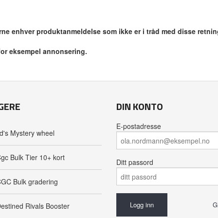
jerne enhver produktanmeldelse som ikke er i tråd med disse retnin
 for eksempel annonsering.
GERE
DIN KONTO
E-postadresse
d's Mystery wheel
gc Bulk Tier 10+ kort
Ditt passord
GC Bulk gradering
G
estined Rivals Booster