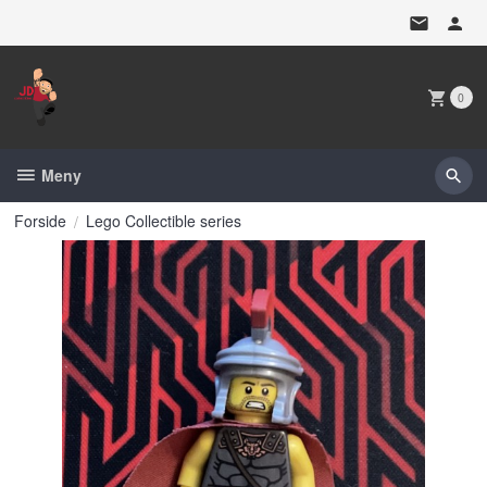
Gå
til
innholdet
0
Meny
Forside
Lego Collectible series