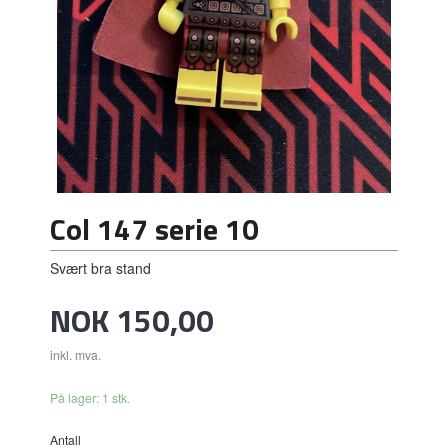
Col 147 serie 10
Svært bra stand
Pris
NOK
150,00
inkl. mva.
På lager: 1 stk.
Antall