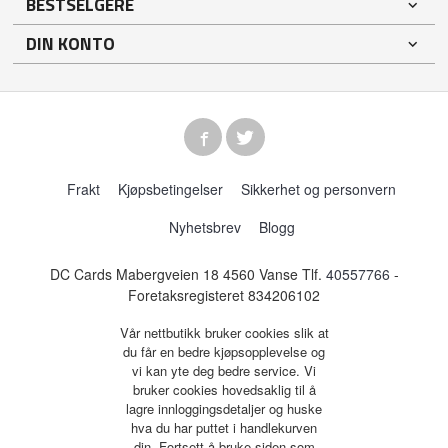
BESTSELGERE
DIN KONTO
Frakt
Kjøpsbetingelser
Sikkerhet og personvern
Nyhetsbrev
Blogg
DC Cards Mabergveien 18 4560 Vanse Tlf.
40557766
-
Foretaksregisteret 834206102
Vår nettbutikk bruker cookies slik at
du får en bedre kjøpsopplevelse og
vi kan yte deg bedre service. Vi
bruker cookies hovedsaklig til å
lagre innloggingsdetaljer og huske
hva du har puttet i handlekurven
din. Fortsett å bruke siden som