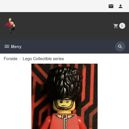
Gå
til
innholdet
0
Meny
Forside
Lego Collectible series