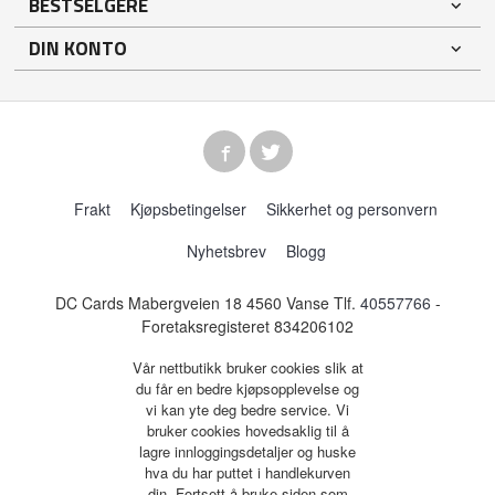
BESTSELGERE
DIN KONTO
Frakt
Kjøpsbetingelser
Sikkerhet og personvern
Nyhetsbrev
Blogg
DC Cards Mabergveien 18 4560 Vanse Tlf.
40557766
-
Foretaksregisteret 834206102
Vår nettbutikk bruker cookies slik at
du får en bedre kjøpsopplevelse og
vi kan yte deg bedre service. Vi
bruker cookies hovedsaklig til å
lagre innloggingsdetaljer og huske
hva du har puttet i handlekurven
din. Fortsett å bruke siden som