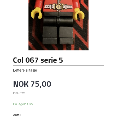
Col 067 serie 5
Lettere slitasje
Pris
NOK
75,00
inkl. mva.
På lager: 1 stk.
Antall