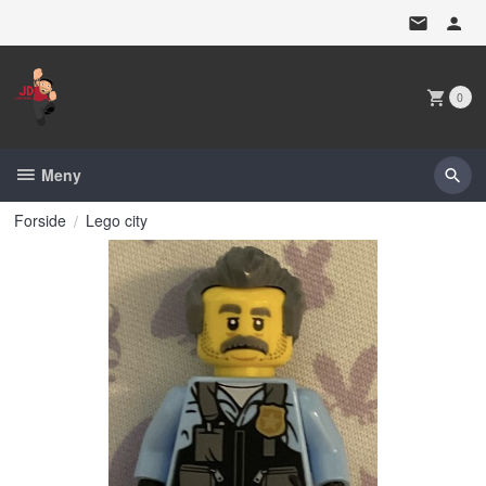
Gå
til
innholdet
0
Meny
Forside
Lego city