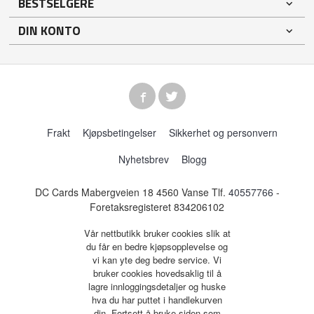
BESTSELGERE
DIN KONTO
Frakt
Kjøpsbetingelser
Sikkerhet og personvern
Nyhetsbrev
Blogg
DC Cards Mabergveien 18 4560 Vanse Tlf.
40557766
-
Foretaksregisteret 834206102
Vår nettbutikk bruker cookies slik at
du får en bedre kjøpsopplevelse og
vi kan yte deg bedre service. Vi
bruker cookies hovedsaklig til å
lagre innloggingsdetaljer og huske
hva du har puttet i handlekurven
din. Fortsett å bruke siden som