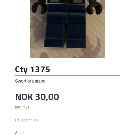
Cty 1375
Svært bra stand
Pris
NOK
30,00
inkl. mva.
På lager: 1 stk.
Antall