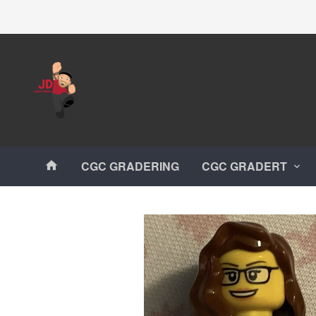
Gå
Lukk
til
innholdet
Produkter
CGC GRADERING
CGC GRADERT