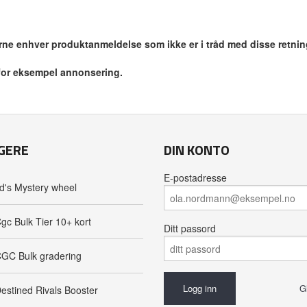
jerne enhver produktanmeldelse som ikke er i tråd med disse retnin
 for eksempel annonsering.
GERE
DIN KONTO
E-postadresse
d's Mystery wheel
gc Bulk Tier 10+ kort
Ditt passord
GC Bulk gradering
G
estined Rivals Booster