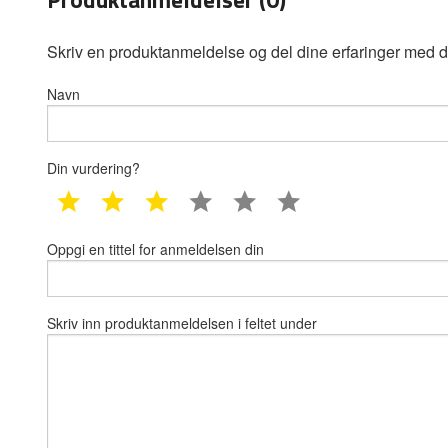
Skriv en produktanmeldelse og del dine erfaringer med d
Navn
Din vurdering?
1 star
2 star
3 star
4 star
5 star
6 star
Oppgi en tittel for anmeldelsen din
Skriv inn produktanmeldelsen i feltet under