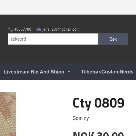
40557766
jens_83@hotmail.com
Søk
Livestream Rip And Shipp
Tilbehør/CustomNerds
Cty 0809
Som ny
Pris
NOK
30,00