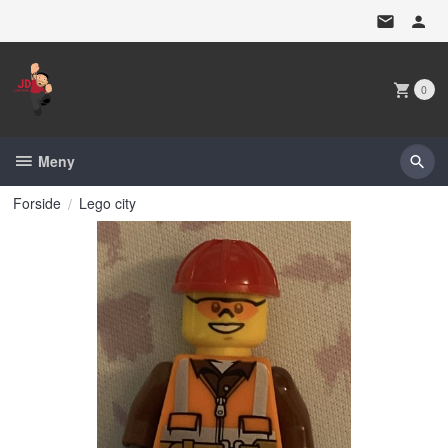
Gå
til
innholdet
0
Meny
Forside
Lego city