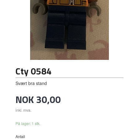
Cty 0584
Svært bra stand
Pris
NOK
30,00
inkl. mva.
På lager: 1 stk.
Antall