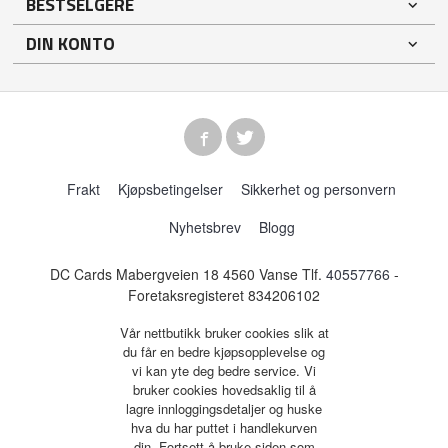
BESTSELGERE
DIN KONTO
Frakt
Kjøpsbetingelser
Sikkerhet og personvern
Nyhetsbrev
Blogg
DC Cards Mabergveien 18 4560 Vanse Tlf.
40557766
-
Foretaksregisteret 834206102
Vår nettbutikk bruker cookies slik at
du får en bedre kjøpsopplevelse og
vi kan yte deg bedre service. Vi
bruker cookies hovedsaklig til å
lagre innloggingsdetaljer og huske
hva du har puttet i handlekurven
din. Fortsett å bruke siden som