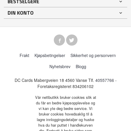
BESTSELGERE
DIN KONTO
Frakt
Kjøpsbetingelser
Sikkerhet og personvern
Nyhetsbrev
Blogg
DC Cards Mabergveien 18 4560 Vanse Tlf.
40557766
-
Foretaksregisteret 834206102
Vår nettbutikk bruker cookies slik at
du får en bedre kjøpsopplevelse og
vi kan yte deg bedre service. Vi
bruker cookies hovedsaklig til å
lagre innloggingsdetaljer og huske
hva du har puttet i handlekurven
din. Fortsett å bruke siden som