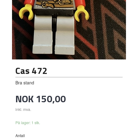
Cas 472
Bra stand
Pris
NOK
150,00
inkl. mva.
På lager: 1 stk.
Antall