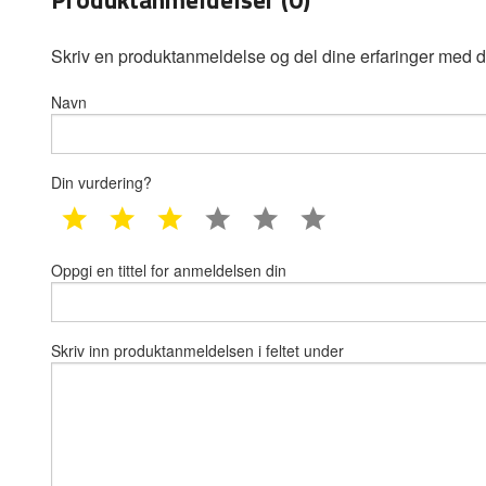
Skriv en produktanmeldelse og del dine erfaringer med d
Navn
Din vurdering?
1 star
2 star
3 star
4 star
5 star
6 star
Oppgi en tittel for anmeldelsen din
Skriv inn produktanmeldelsen i feltet under