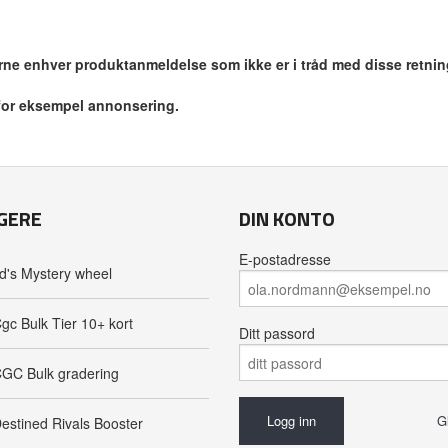
jerne enhver produktanmeldelse som ikke er i tråd med disse retnin
 for eksempel annonsering.
GERE
DIN KONTO
E-postadresse
d's Mystery wheel
gc Bulk Tier 10+ kort
Ditt passord
GC Bulk gradering
G
estined Rivals Booster