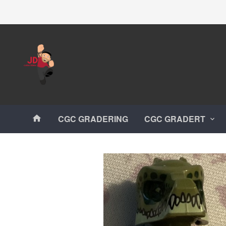
Gå
Lukk
til
innholdet
Produkter
CGC GRADERING
CGC GRADERT