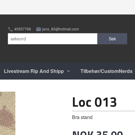
40557766
jens_83@hotmail.com
Søk
Livestream Rip And Shipp
Tilbehør/CustomNerds
Loc 013
Bra stand
Pris
NOK
35,00